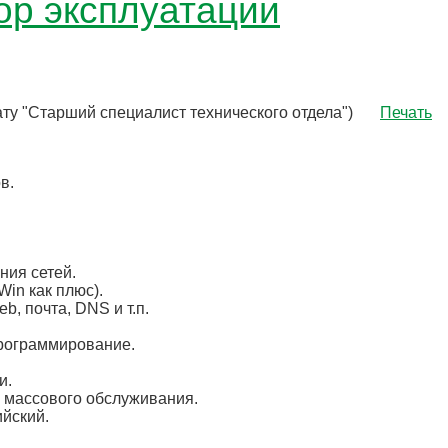
р эксплуатации
ту "Старший специалист технического отдела")
Печать
в.
ния сетей.
Win как плюс).
, почта, DNS и т.п.
 программирование.
и.
 массового обслуживания.
ийский.