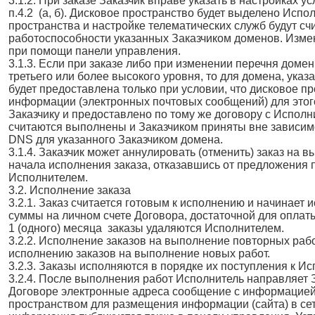
3.1.2. При заказе Заказчик вправе указать в настройках
п.4.2 (а, б). Дисковое пространство будет выделено Исп
пространства и настройке телематических служб будут с
работоспособности указанных Заказчиком доменов. Изме
при помощи панели управления.
3.1.3. Если при заказе либо при изменении перечня доме
третьего или более высокого уровня, то для домена, ука
будет предоставлена только при условии, что дисковое п
информации (электронных почтовых сообщений) для это
Заказчику и предоставлено по тому же договору с Испол
считаются выполнены и Заказчиком приняты вне зависим
DNS для указанного Заказчиком домена.
3.1.4. Заказчик может аннулировать (отменить) заказ на 
начала исполнения заказа, отказавшись от предложения 
Исполнителем.
3.2. Исполнение заказа
3.2.1. Заказ считается готовым к исполнению и начинает 
суммы на личном счете Договора, достаточной для оплаты
1 (одного) месяца заказы удаляются Исполнителем.
3.2.2. Исполнение заказов на выполнение повторных раб
исполнению заказов на выполнение новых работ.
3.2.3. Заказы исполняются в порядке их поступления к И
3.2.4. После выполнения работ Исполнитель направляет З
Договоре электронные адреса сообщение с информацией
пространством для размещения информации (сайта) в сет