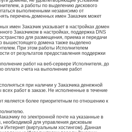
 услуги домены, не удовлетворяющие условиям
олнителем, а работы по выделению дискового
читаться выполненными независимо от
нять перечень доменных имен Заказчик может
нных имен Заказчик указывает в настройках домен
занного Заказчиком в настройках, поддержка DNS
ространство для размещения, приема и передачи
го вышестоящего домена также выделено
нителем. При этом работы Исполнителем
ости от результатов предоставления поддержки
выполнение работ на веб-сервере Исполнителя, до
по оплате счета на выполнение работ
исполняться при наличии у Заказчика денежной
 всех работ в заказе. Не исполненные в течение
от является более приоритетным по отношению к
сполнителю.
аказчику по электронной почте на указанные в
, необходимой для управления дисковым
и Интернет (виртуальным хостингом). Данная