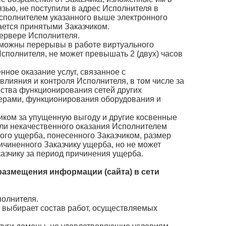
зью, не поступили в адрес Исполнителя в
Исполнителем указанного выше электронного
ается принятыми Заказчиком.
сервере Исполнителя.
озможны перерывы в работе виртуального
сполнителя, не может превышать 2 (двух) часов
нное оказание услуг, связанное с
влияния и контроля Исполнителя, в том числе за
ества функционирования сетей других
ерами, функционирования оборудования и
чиком за упущенную выгоду и другие косвенные
или некачественного оказания Исполнителем
ого ущерба, понесенного Заказчиком, размер
чиненного Заказчику ущерба, но не может
азчику за период причинения ущерба.
 размещения информации (сайта) в сети
полнителя.
о выбирает состав работ, осуществляемых