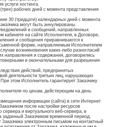
я услуги хостинга.
 (трех) рабочих дней с момента представления
ние 30 (тридцати) календарных дней с момента
аказчика могут быть аннулированы.
у уведомлений и сообщений, направленных
м кабинете на сайте Исполнителя, в Договоре,
омления и сообщения приравниваются к
исьменной форме, направляемым Исполнителем
в случае возникновения каких-либо разногласий
их направления и содержания, договорились
стоверными и окончательными для разрешения
последствия действий, предпринятых
вий деятельности третьих лиц, нарушающих
При этом Исполнитель гарантирует Заказчику
сполнителя по ценам, действующим на день
азмещения информации (сайта) в сети Интернет
 Заказчиком после настройки ресурсов
о сервера и виртуального веб-сервера, в
а заданный Заказчиком временной период.
т Заказчика электронным письмом на контактный
е возражения от Заказчика, изложенные им в