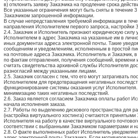
в) отклонить заявку Заказчика на продление срока действи
Все указанные ограничения могут быть сняты в течение 3
Заказчиком запрошенной информации.
В случае непредставления требуемой информации в тече
направления Исполнителем первого запроса, настройки З
2.4. Заказчик и Исполнитель признают юридическую сил
Исполнителем в адрес Заказчика на указанные им в лично
иных документах адреса электронной почты. Такие увед
сообщениям и уведомлениям, исполненным в простой п
на почтовые адреса Заказчика. Исполнитель и Заказчик, 
по фактам отправления, получения сообщений, времени 
считать свидетельства архивной службы Исполнителя до
разногласий между указанными лицами.
2.5. Заказчик согласен с тем, что его могут затрагивать 
Исполнителем для предотвращения негативных последст
функционирование системы оказания услуг Исполнителя. 
минимизацию таких негативных последствий.
2.6. Заказ является согласием Заказчика оплаты работ И
начала исполнения заказа.
2.7. Работы по выделению дискового пространства для р
(настройка виртуального хостинга) считаются принятыми
Исполнителя на работу в качестве виртуального почтовог
соответствии с выбранными Заказчиком параметрами и н
2.8. О факте выполненных работ Исполнитель уведомляе
адрес электронной почты Заказчика. Если мотивированны