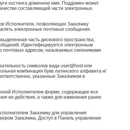
слуги хостинга доменное имя. Поддомен может
 качестве составляющей части электронных
сов Исполнителя, позволяющих Заказчику
равлять электронные почтовые сообщения.
 выделенная часть дискового пространства,
ообщений. Идентифицируется электронным
ко почтовых адресов, называемых синонимами
вательность символов вида user@host или
звольная комбинация букв латинского алфавита и/
соответственно, указанные Заказчиком в
ленной Исполнителем форме, содержащее все
ния ее действия, а также для изменения ранее
сполнителем Заказчику для управления
ером Заказчика. Доступ в Панель управления