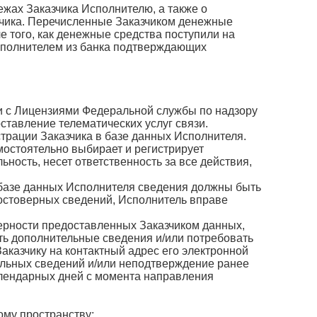
ежах Заказчика Исполнителю, а также о
чика. Перечисленные Заказчиком денежные
е того, как денежные средства поступили на
Исполнителем из банка подтверждающих
вии с Лицензиями Федеральной службы по надзору
ставление телематических услуг связи.
трации Заказчика в базе данных Исполнителя.
мостоятельно выбирает и регистрирует
ность, несет ответственность за все действия,
 базе данных Исполнителя сведения должны быть
остоверных сведений, Исполнитель вправе
верности предоставленных Заказчиком данных,
ить дополнительные сведения и/или потребовать
казчику на контактный адрес его электронной
ельных сведений и/или неподтверждение ранее
алендарных дней с момента направления
ому пространству;